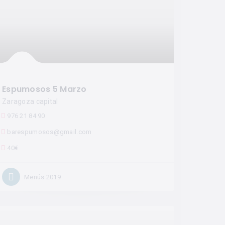
Espumosos 5 Marzo
Zaragoza capital
976 21 84 90
barespumosos@gmail.com
40€
Menús 2019