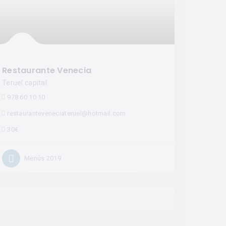
Restaurante Venecia
Teruel capital
978 60 10 10
restauranteveneciateruel@hotmail.com
30€
Menús 2019