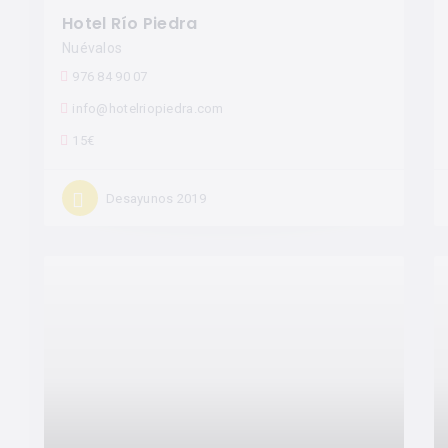
Hotel Río Piedra
Nuévalos
976 84 90 07
info@hotelriopiedra.com
15€
Desayunos 2019