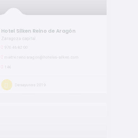
Hotel Silken Reino de Aragón
Zaragoza capital
976 46 82 00
maitre.reinoaragon@hoteles-silken.com
14€
Desayunos 2019