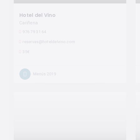
Hotel del Vino
Cariñena
976 79 31 64
reservas@hoteldelvino.com
35€
Menús 2019