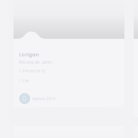
Lorigan
Morata de Jalón
976 60 56 12
25€
Menús 2019