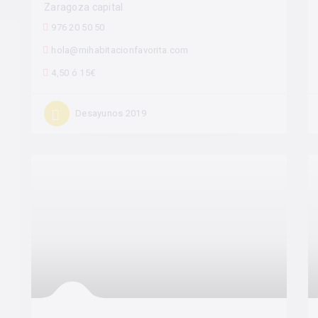
Zaragoza capital
976 20 50 50
hola@mihabitacionfavorita.com
4,50 ó 15€
Desayunos 2019