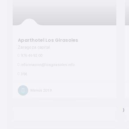
Aparthotel Los Girasoles
Zaragoza capital
976 46 92 00
informacion@losgirasoles.info
35€
Menús 2019