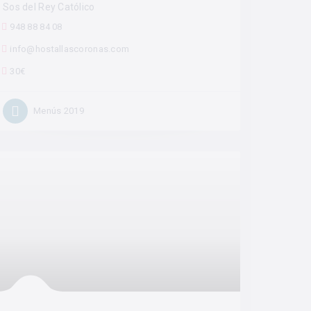
Sos del Rey Católico
948 88 84 08
info@hostallascoronas.com
30€
Menús 2019