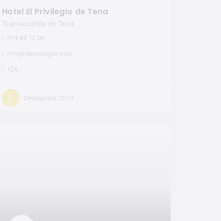
Hotel El Privilegio de Tena
Tramacastilla de Tena
974 48 72 06
info@elprivilegio.com
12€
Desayunos 2019