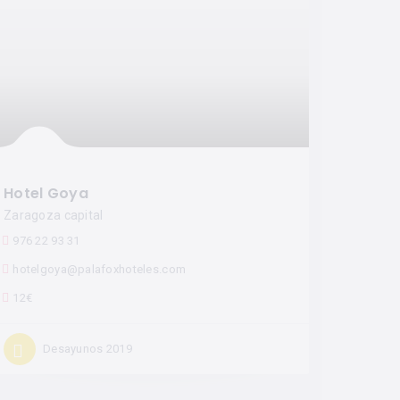
Hotel Goya
Zaragoza capital
976 22 93 31
hotelgoya@palafoxhoteles.com
12€
Desayunos 2019