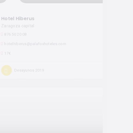
Hotel Hiberus
Zaragoza capital
876 50 20 08
hotelhiberus@palafoxhoteles.com
17€
Desayunos 2019