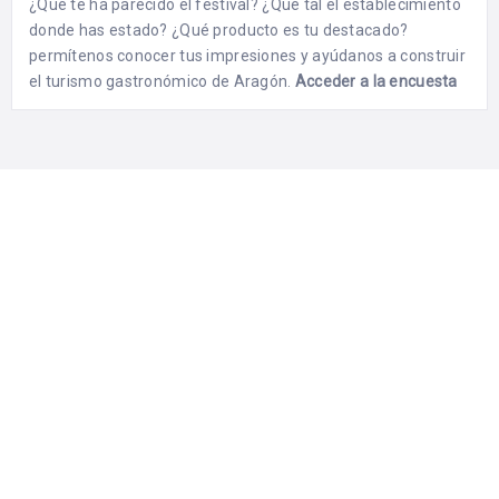
¿Qué te ha parecido el festival? ¿Qué tal el establecimiento
donde has estado? ¿Qué producto es tu destacado?
permítenos conocer tus impresiones y ayúdanos a construir
el turismo gastronómico de Aragón.
Acceder a la encuesta
Aragón con Gusto
Del 29 de Noviembre al 1 de Diciembre de 2019 se celebra la
séptima edición de “Aragón con Gusto”, la gran fiesta de la
gastronomía regional, con más de 150 establecimientos de
hostelería y turismo de Huesca, Zaragoza y Teruel.