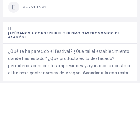
976 61 15 92
¡AYÚDANOS A CONSTRUIR EL TURISMO GASTRONÓMICO DE
ARAGÓN!
¿Qué te ha parecido el festival? ¿Qué tal el establecimiento
donde has estado? ¿Qué producto es tu destacado?
permítenos conocer tus impresiones y ayúdanos a construir
el turismo gastronómico de Aragón.
Acceder a la encuesta
Aragón con Gusto
Del 29 de Noviembre al 1 de Diciembre de 2019 se celebra la
séptima edición de “Aragón con Gusto”, la gran fiesta de la