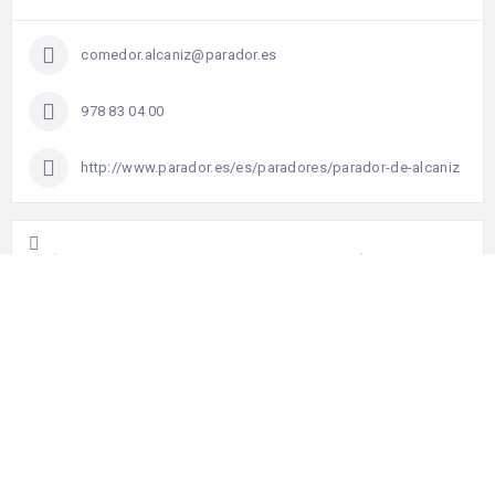
comedor.alcaniz@parador.es
978 83 04 00
http://www.parador.es/es/paradores/parador-de-alcaniz
¡AYÚDANOS A CONSTRUIR EL TURISMO GASTRONÓMICO DE
ARAGÓN!
¿Qué te ha parecido el festival? ¿Qué tal el establecimiento
donde has estado? ¿Qué producto es tu destacado?
permítenos conocer tus impresiones y ayúdanos a construir
el turismo gastronómico de Aragón.
Acceder a la encuesta