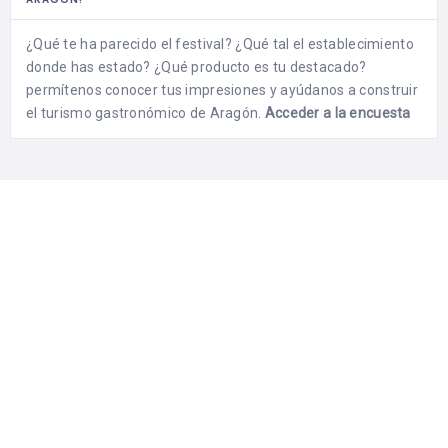
¿Qué te ha parecido el festival? ¿Qué tal el establecimiento
donde has estado? ¿Qué producto es tu destacado?
permítenos conocer tus impresiones y ayúdanos a construir
el turismo gastronómico de Aragón.
Acceder a la encuesta
Aragón con Gusto
Del 29 de Noviembre al 1 de Diciembre de 2019 se celebra la
séptima edición de “Aragón con Gusto”, la gran fiesta de la
gastronomía regional, con más de 150 establecimientos de
hostelería y turismo de Huesca, Zaragoza y Teruel.