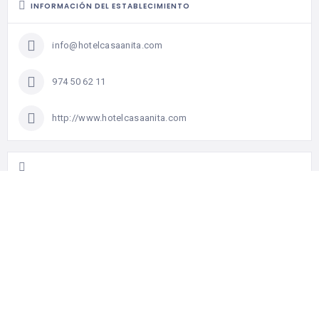
INFORMACIÓN DEL ESTABLECIMIENTO
info@hotelcasaanita.com
974 50 62 11
http://www.hotelcasaanita.com
¡AYÚDANOS A CONSTRUIR EL TURISMO GASTRONÓMICO DE
ARAGÓN!
¿Qué te ha parecido el festival? ¿Qué tal el establecimiento
donde has estado? ¿Qué producto es tu destacado?
permítenos conocer tus impresiones y ayúdanos a construir
el turismo gastronómico de Aragón.
Acceder a la encuesta