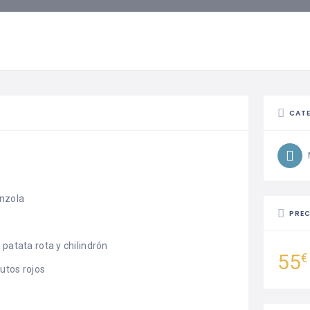
CAT
nzola
PREC
patata rota y chilindrón
55
€
utos rojos