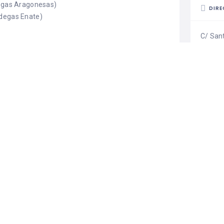
degas Aragonesas)
DIRE
odegas Enate)
C/ San
:30h
INFO
¡AYÚDA
ARAGÓ