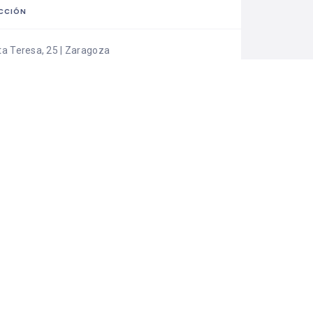
CCIÓN
ta Teresa, 25 | Zaragoza
RMACIÓN DEL ESTABLECIMIENTO
info@elchaletrestaurante.com
976 56 91 04
http://www.elchaletrestaurante.com
NOS A CONSTRUIR EL TURISMO GASTRONÓMICO DE
N!