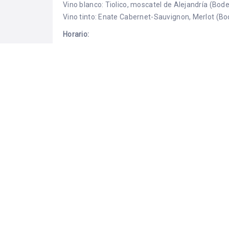
Vino blanco: Tiolico, moscatel de Alejandría (Bo
Vino tinto: Enate Cabernet-Sauvignon, Merlot (B
Horario:
Comidas/cenas: de 13:30h a 15:30h y 21:00h a 22
Día de cierre: Domingo noche, lunes todo el día
ALÉRGENOS
Adaptable para celiacos
ALIMENTOS DE ARAGÓN / C´ALIAL