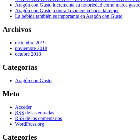
Aragón con Gusto incrementa su notoriedad como marca gastro
Aragón con Gusto, contra la violencia hacia la mujer
La bebida también es importante en Aragón con Gusto
Archivos
diciembre 2019
noviembre 2018
octubre 2018
Categorías
Aragón con Gusto
Meta
Acceder
RSS
de las entradas
RSS
de los comentarios
WordPress.org
Categories